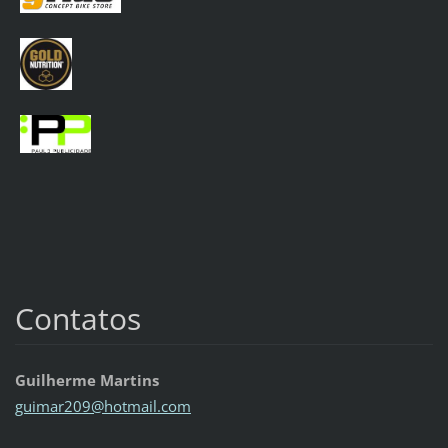
Contatos
Guilherme Martins
guimar20
9@hotmai
l.com